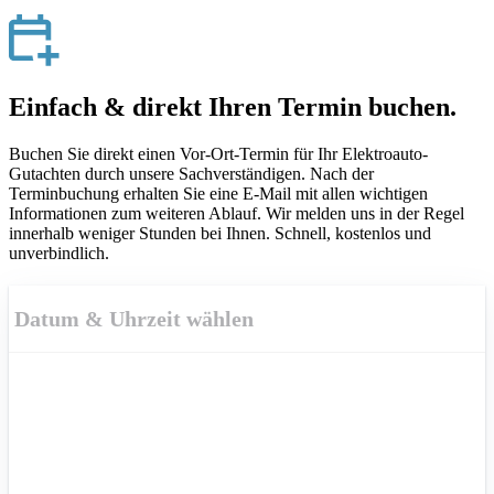
Zu
Leistungen
springen
Einfach & direkt Ihren Termin buchen.
Buchen Sie direkt einen Vor-Ort-Termin für Ihr Elektroauto-
Gutachten durch unsere Sachverständigen. Nach der
Terminbuchung erhalten Sie eine E-Mail mit allen wichtigen
Informationen zum weiteren Ablauf. Wir melden uns in der Regel
innerhalb weniger Stunden bei Ihnen. Schnell, kostenlos und
unverbindlich.
Datum & Uhrzeit wählen
August
2026
M
D
M
D
F
S
S
27
28
29
30
31
1
2